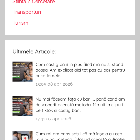
Stiinta / Cercetare
Transporturi
Turism
Ultimele Articole:
Cum castig bani in plus fiind mama si stand
acasa. Am explicat aici tot pas cu pas pentru
orice femeie.
15:05
08 apr. 2026
Nu mai făceam față cu banii… până când am
descoperit această metoda. Ma uit la clipuri
pe tiktok si castig bani.
17:41
07 apr. 2026
Cum mi-am prins soțul că mă înșela cu cea
mai bună prietenă, folosind această aplicație..