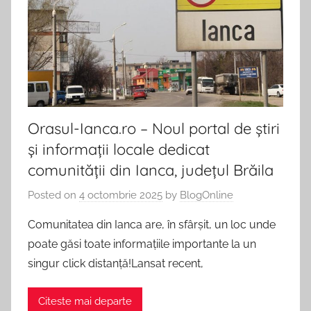
Comunicate
tot
de
Presa,
ce
Promovare
Afaceri
te
si
Articole
intereseaza.
SEO.
Orasul-Ianca.ro – Noul portal de știri
și informații locale dedicat
comunității din Ianca, județul Brăila
Posted on
4 octombrie 2025
by
BlogOnline
Comunitatea din Ianca are, în sfârșit, un loc unde
poate găsi toate informațiile importante la un
singur click distanță!Lansat recent,
Citeste mai departe