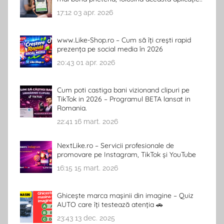
17:12
03 apr. 2026
www.Like-Shop.ro – Cum să îți crești rapid
prezența pe social media în 2026
20:43
01 apr. 2026
Cum poti castiga bani vizionand clipuri pe
TikTok in 2026 – Programul BETA lansat in
Romania.
22:41
16 mart. 2026
NextLike.ro – Servicii profesionale de
promovare pe Instagram, TikTok și YouTube
16:15
15 mart. 2026
Ghicește marca mașinii din imagine – Quiz
AUTO care îți testează atenția 🚗
23:43
13 dec. 2025