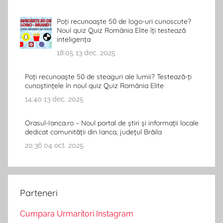
Poți recunoaște 50 de logo-uri cunoscute?
Noul quiz Quiz România Elite îți testează
inteligența
18:05
13 dec. 2025
Poți recunoaște 50 de steaguri ale lumii? Testează-ți
cunoștințele în noul quiz Quiz România Elite
14:40
13 dec. 2025
Orasul-Ianca.ro – Noul portal de știri și informații locale
dedicat comunității din Ianca, județul Brăila
20:36
04 oct. 2025
Parteneri
Cumpara Urmaritori Instagram