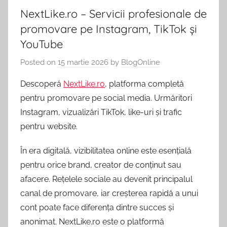
Comunicate
NextLike.ro – Servicii profesionale de
tot
de
promovare pe Instagram, TikTok și
Presa,
ce
YouTube
Promovare
Afaceri
Posted on
15 martie 2026
by
BlogOnline
te
si
Articole
Descoperă
NextLike.ro
, platforma completă
intereseaza.
SEO.
pentru promovare pe social media. Urmăritori
Instagram, vizualizări TikTok, like-uri și trafic
pentru website.
În era digitală, vizibilitatea online este esențială
pentru orice brand, creator de conținut sau
afacere. Rețelele sociale au devenit principalul
canal de promovare, iar creșterea rapidă a unui
cont poate face diferența dintre succes și
anonimat. NextLike.ro este o platformă