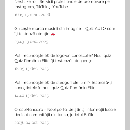
NextLike.ro – Servicii profesionale de promovare pe
Instagram, TikTok și YouTube
16:15
15 mart. 2026
Ghicește marca mașinii din imagine – Quiz AUTO care
îți testează atenția
23:43
13 dec. 2025
Poți recunoaște 50 de logo-uri cunoscute? Noul quiz
Quiz România Elite îți testează inteligența
18:05
13 dec. 2025
Poți recunoaște 50 de steaguri ale lumii? Testează-ți
cunoștințele în noul quiz Quiz România Elite
14:40
13 dec. 2025
Orasul-Ianca.ro – Noul portal de știri și informații locale
dedicat comunității din Ianca, județul Brăila
20:36
04 oct. 2025