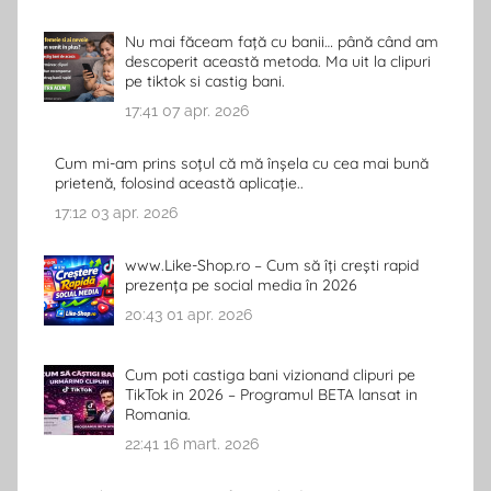
Nu mai făceam față cu banii… până când am
descoperit această metoda. Ma uit la clipuri
pe tiktok si castig bani.
17:41
07 apr. 2026
Cum mi-am prins soțul că mă înșela cu cea mai bună
prietenă, folosind această aplicație..
17:12
03 apr. 2026
www.Like-Shop.ro – Cum să îți crești rapid
prezența pe social media în 2026
20:43
01 apr. 2026
Cum poti castiga bani vizionand clipuri pe
TikTok in 2026 – Programul BETA lansat in
Romania.
22:41
16 mart. 2026