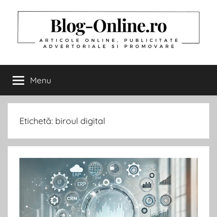
Skip
to
content
Articole
Blog-
Online.ro
Menu
Online
va
ofera
diverse
din
articole
Etichetă:
biroul digital
din
orice
toate
categoriile,
Domeniu.
Publicitate
Online,
Afla
Advertoriale,
Promovare
acum
Online,