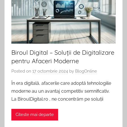
Comunicate
tot
de
Presa,
ce
Promovare
Afaceri
te
si
Articole
intereseaza.
SEO.
Biroul Digital – Soluții de Digitalizare
pentru Afaceri Moderne
Posted on
17 octombrie 2024
by
BlogOnline
În era digitală, afacerile care adoptă tehnologiile
moderne au un avantaj competitiv semnificativ.
La BiroulDigital.ro , ne concentrăm pe soluții
Citeste mai departe