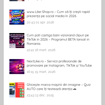
www.Like-Shop.ro – Cum să îți crești rapid
prezența pe social media în 2026
20:43
01 apr. 2026
Cum poti castiga bani vizionand clipuri pe
TikTok in 2026 – Programul BETA lansat in
Romania.
22:41
16 mart. 2026
NextLike.ro – Servicii profesionale de
promovare pe Instagram, TikTok și YouTube
16:15
15 mart. 2026
Ghicește marca mașinii din imagine – Quiz
AUTO care îți testează atenția 🚗
23:43
13 dec. 2025