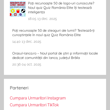
Poți recunoaște 50 de logo-uri cunoscute?
Noul quiz Quiz România Elite îți testează
inteligența
18:05
13 dec. 2025
Poți recunoaște 50 de steaguri ale lumii? Testează-ți
cunoștințele în noul quiz Quiz România Elite
14:40
13 dec. 2025
Orasul-Ianca.ro – Noul portal de știri și informații locale
dedicat comunității din Ianca, județul Brăila
20:36
04 oct. 2025
Parteneri
Cumpara Urmaritori Instagram
Cumpara Urmaritori TikTok