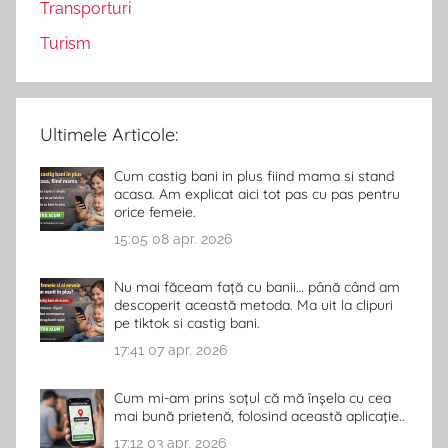
Transporturi
Turism
Ultimele Articole:
Cum castig bani in plus fiind mama si stand
acasa. Am explicat aici tot pas cu pas pentru
orice femeie.
15:05
08 apr. 2026
Nu mai făceam față cu banii… până când am
descoperit această metoda. Ma uit la clipuri
pe tiktok si castig bani.
17:41
07 apr. 2026
Cum mi-am prins soțul că mă înșela cu cea
mai bună prietenă, folosind această aplicație..
17:12
03 apr. 2026