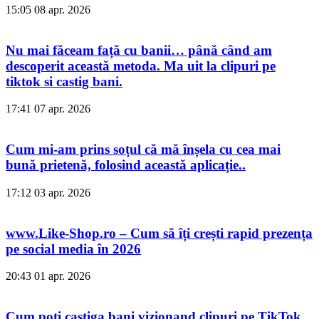
15:05
08 apr. 2026
Nu mai făceam față cu banii… până când am
descoperit această metoda. Ma uit la clipuri pe
tiktok si castig bani.
17:41
07 apr. 2026
Cum mi-am prins soțul că mă înșela cu cea mai
bună prietenă, folosind această aplicație..
17:12
03 apr. 2026
www.Like-Shop.ro – Cum să îți crești rapid prezența
pe social media în 2026
20:43
01 apr. 2026
Cum poti castiga bani vizionand clipuri pe TikTok