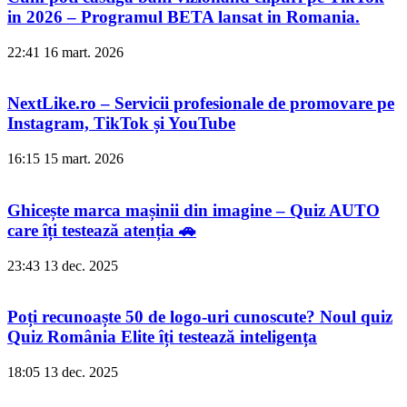
in 2026 – Programul BETA lansat in Romania.
22:41
16 mart. 2026
NextLike.ro – Servicii profesionale de promovare pe
Instagram, TikTok și YouTube
16:15
15 mart. 2026
Ghicește marca mașinii din imagine – Quiz AUTO
care îți testează atenția 🚗
23:43
13 dec. 2025
Poți recunoaște 50 de logo-uri cunoscute? Noul quiz
Quiz România Elite îți testează inteligența
18:05
13 dec. 2025