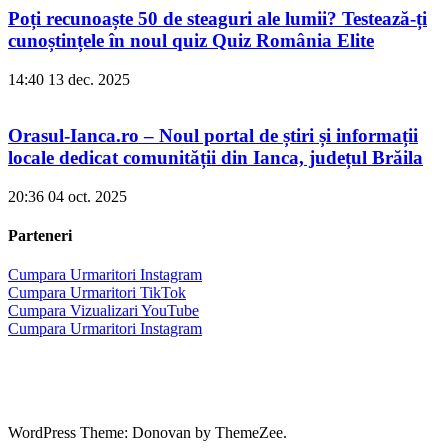
Poți recunoaște 50 de steaguri ale lumii? Testează-ți
cunoștințele în noul quiz Quiz România Elite
14:40
13 dec. 2025
Orasul-Ianca.ro – Noul portal de știri și informații
locale dedicat comunității din Ianca, județul Brăila
20:36
04 oct. 2025
Parteneri
Cumpara Urmaritori Instagram
Cumpara Urmaritori TikTok
Cumpara Vizualizari YouTube
Cumpara Urmaritori Instagram
WordPress Theme: Donovan by ThemeZee.