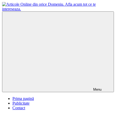
Skip
to
content
Articole
Blog-
Online
Online.ro
din
va
orice
ofera
Domeniu.
diverse
Afla
articole
acum
din
tot
toate
ce
categoriile,
te
Publicitate
intereseaza.
Online,
Advertoriale,
Promovare
Online,
Comunicate
de
Menu
Presa,
Promovare
Prima pagină
Afaceri
Publicitate
si
Contact
Articole
SEO.