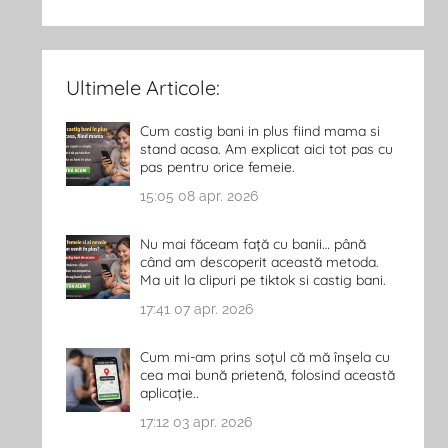
Ultimele Articole:
Cum castig bani in plus fiind mama si
stand acasa. Am explicat aici tot pas cu
pas pentru orice femeie.
15:05
08 apr. 2026
Nu mai făceam față cu banii… până
când am descoperit această metoda.
Ma uit la clipuri pe tiktok si castig bani.
17:41
07 apr. 2026
Cum mi-am prins soțul că mă înșela cu
cea mai bună prietenă, folosind această
aplicație..
17:12
03 apr. 2026