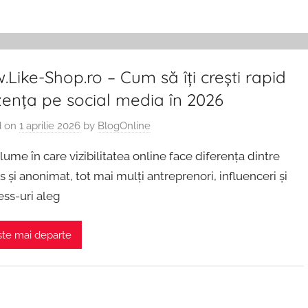
Like-Shop.ro – Cum să îți crești rapid
zența pe social media în 2026
d on
1 aprilie 2026
by
BlogOnline
 lume în care vizibilitatea online face diferența dintre
 și anonimat, tot mai mulți antreprenori, influenceri și
ess-uri aleg
ste mai departe