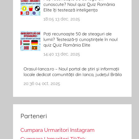
cunoscute? Noul quiz Quiz România
Elite îți testează inteligența
18:05
13 dec. 2025
Poți recunoaște 50 de steaguri ale
lumii? Testează-ți cunoștințele în noul
quiz Quiz România Elite
14:40
13 dec. 2025
Orasul-Ianca.ro – Noul portal de știri și informații
locale dedicat comunității din Ianca, județul Brăila
20:36
04 oct. 2025
Parteneri
Cumpara Urmaritori Instagram
Cumpara Urmaritori TikTok