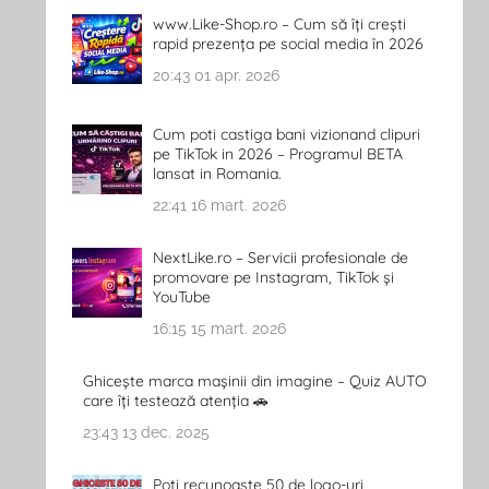
www.Like-Shop.ro – Cum să îți crești
rapid prezența pe social media în 2026
20:43
01 apr. 2026
Cum poti castiga bani vizionand clipuri
pe TikTok in 2026 – Programul BETA
lansat in Romania.
22:41
16 mart. 2026
NextLike.ro – Servicii profesionale de
promovare pe Instagram, TikTok și
YouTube
16:15
15 mart. 2026
Ghicește marca mașinii din imagine – Quiz AUTO
care îți testează atenția 🚗
23:43
13 dec. 2025
Poți recunoaște 50 de logo-uri