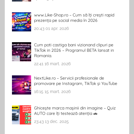
www.Like-Shop.ro – Cum să îți crești rapid
prezența pe social media în 2026
20:43
01 apr. 2026
Cum poti castiga bani vizionand clipuri pe
TikTok in 2026 – Programul BETA lansat in
Romania.
22:41
16 mart. 2026
NextLike.ro – Servicii profesionale de
promovare pe Instagram, TikTok și YouTube
16:15
15 mart. 2026
Ghicește marca mașinii din imagine – Quiz
AUTO care îți testează atenția 🚗
23:43
13 dec. 2025