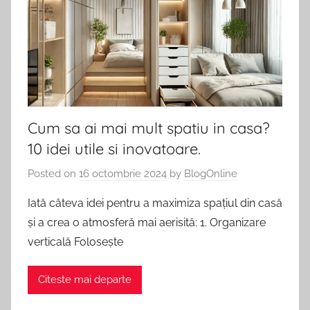
Comunicate
tot
de
Presa,
ce
Promovare
Afaceri
te
si
Articole
intereseaza.
SEO.
Cum sa ai mai mult spatiu in casa?
10 idei utile si inovatoare.
Posted on
16 octombrie 2024
by
BlogOnline
Iată câteva idei pentru a maximiza spațiul din casă
și a crea o atmosferă mai aerisită: 1. Organizare
verticală Folosește
Citeste mai departe