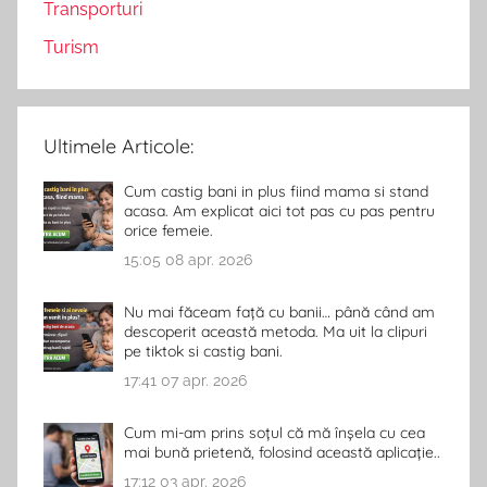
Transporturi
Turism
Ultimele Articole:
Cum castig bani in plus fiind mama si stand
acasa. Am explicat aici tot pas cu pas pentru
orice femeie.
15:05
08 apr. 2026
Nu mai făceam față cu banii… până când am
descoperit această metoda. Ma uit la clipuri
pe tiktok si castig bani.
17:41
07 apr. 2026
Cum mi-am prins soțul că mă înșela cu cea
mai bună prietenă, folosind această aplicație..
17:12
03 apr. 2026