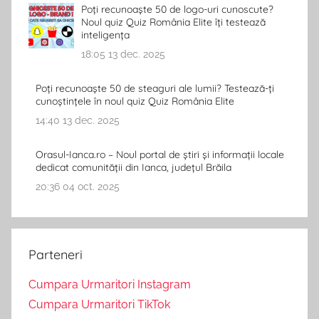
Poți recunoaște 50 de logo-uri cunoscute?
Noul quiz Quiz România Elite îți testează
inteligența
18:05
13 dec. 2025
Poți recunoaște 50 de steaguri ale lumii? Testează-ți
cunoștințele în noul quiz Quiz România Elite
14:40
13 dec. 2025
Orasul-Ianca.ro – Noul portal de știri și informații locale
dedicat comunității din Ianca, județul Brăila
20:36
04 oct. 2025
Parteneri
Cumpara Urmaritori Instagram
Cumpara Urmaritori TikTok